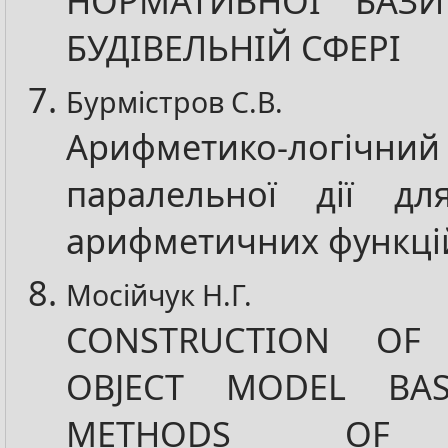
НОРМАТИВНОЇ БАЗИ
БУДІВЕЛЬНІЙ СФЕРІ
Бурмістров С.В.
Арифметико-логічн
паралельної дії дл
арифметичних функці
Мосійчук Н.Г.
CONSTRUCTION OF
OBJECT MODEL BA
METHODS OF L