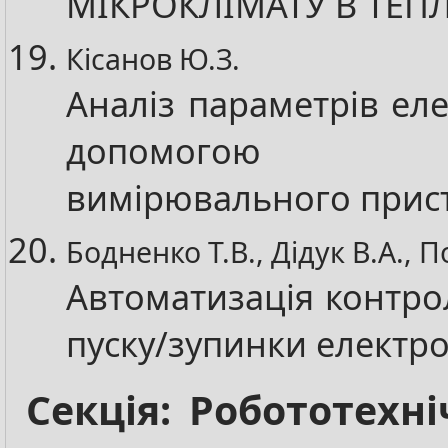
МІКРОКЛІМАТУ В ТЕП
Кісанов Ю.З.
Аналіз параметрів ел
допомогою ц
вимірювального прис
Бодненко Т.В., Дідук В.А., 
Автоматизація контро
пуску/зупинки електр
Секція: Робототехн